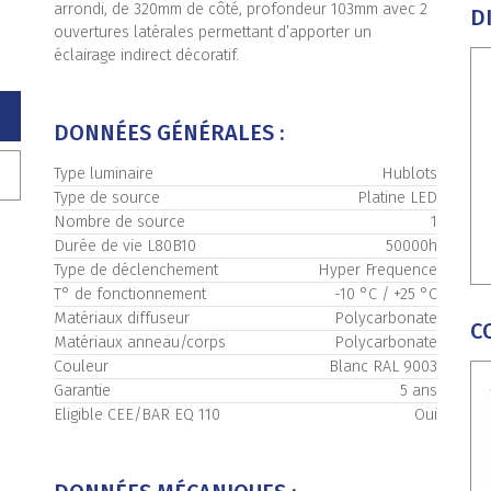
arrondi, de 320mm de côté, profondeur 103mm avec 2
D
ouvertures latérales permettant d’apporter un
éclairage indirect décoratif.
DONNÉES GÉNÉRALES :
Type luminaire
Hublots
Type de source
Platine LED
Nombre de source
1
Durée de vie L80B10
50000h
Type de déclenchement
Hyper Frequence
T° de fonctionnement
-10 °C / +25 °C
Matériaux diffuseur
Polycarbonate
C
Matériaux anneau/corps
Polycarbonate
Couleur
Blanc RAL 9003
Garantie
5 ans
Eligible CEE/BAR EQ 110
Oui