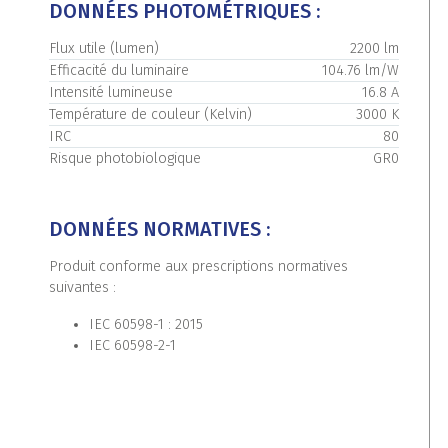
DONNÉES PHOTOMÉTRIQUES :
Flux utile (lumen)
2200 lm
Efficacité du luminaire
104.76 lm/W
Intensité lumineuse
16.8 A
Température de couleur (Kelvin)
3000 K
IRC
80
Risque photobiologique
GR0
DONNÉES NORMATIVES :
Produit conforme aux prescriptions normatives
suivantes :
IEC 60598-1 : 2015
IEC 60598-2-1