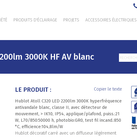
IÉTÉ
PRODUITS D'ÉCLAIRAGE
PROJETS
ACCESSOIRES ÉLECTRIQUES
2200lm 3000K HF AV blanc
LE PRODUIT :
Copier le texte
Hublot Atoll C320 LED 2200lm 3000K hyperfréquence
antivandale blanc, classe II, avec détecteur de
mouvement, > IK10, IP54, applique/plafond, puiss.:21
W, L70/B50:50000 h, photobio:GR0, test fil incand.:850
°C, efficience:104,8lm/W
Hublot décoratif carré avec un diffuseur légèrement