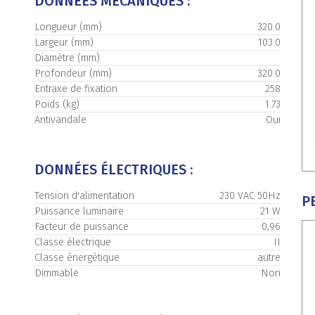
DONNÉES MÉCANIQUES :
Longueur (mm)
320.0
Largeur (mm)
103.0
Diamètre (mm)
Profondeur (mm)
320.0
Entraxe de fixation
258
Poids (kg)
1.73
Antivandale
Oui
DONNÉES ÉLECTRIQUES :
Tension d'alimentation
230 VAC 50Hz
P
Puissance luminaire
21 W
Facteur de puissance
0,96
Classe électrique
II
Classe énergétique
autre
Dimmable
Non